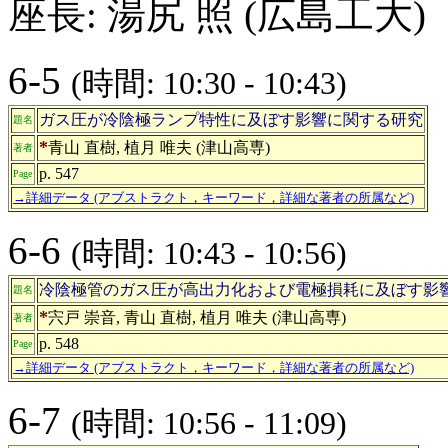
座長: 湯尻 照 (広島工大)
6-5
(時間: 10:30 - 10:43)
ガス圧が冷陰極ランプ特性に及ぼす影響に関する研究
題名
*
青山 直樹, 植月 唯夫 (津山高専)
著者
p. 547
Page
→詳細データ (アブストラクト，キーワード，詳細な著者の所属など)
6-6
(時間: 10:43 - 10:56)
冷陰極管のガス圧が高出力化および電極損耗に及ぼす影
題名
*
宍戸 崇音, 青山 直樹, 植月 唯夫 (津山高専)
著者
p. 548
Page
→詳細データ (アブストラクト，キーワード，詳細な著者の所属など)
6-7
(時間: 10:56 - 11:09)