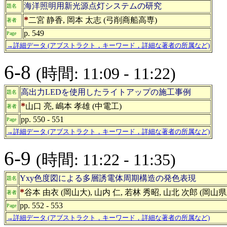
海洋照明用新光源点灯システムの研究
題名
*
二宮 静香, 岡本 太志 (弓削商船高専)
著者
p. 549
Page
→詳細データ (アブストラクト，キーワード，詳細な著者の所属など)
6-8
(時間: 11:09 - 11:22)
高出力LEDを使用したライトアップの施工事例
題名
*
山口 亮, 嶋本 孝雄 (中電工)
著者
pp. 550 - 551
Page
→詳細データ (アブストラクト，キーワード，詳細な著者の所属など)
6-9
(時間: 11:22 - 11:35)
Yxy色度図による多層誘電体周期構造の発色表現
題名
*
谷本 由衣 (岡山大), 山内 仁, 若林 秀昭, 山北 次郎 (岡山
著者
pp. 552 - 553
Page
→詳細データ (アブストラクト，キーワード，詳細な著者の所属など)