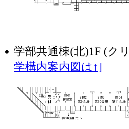
学部共通棟(北)1F (
学構内案内図は↑]