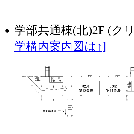
学部共通棟(北)2F (
学構内案内図は↑]