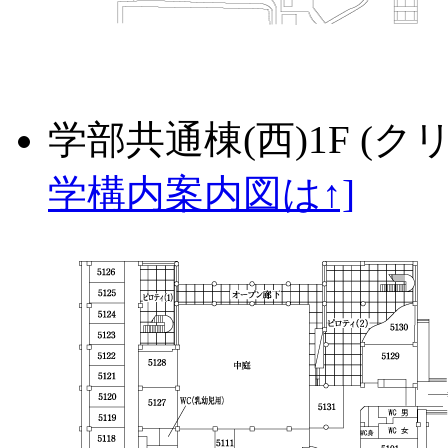
学部共通棟(西)1F (
学構内案内図は↑]