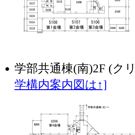
学部共通棟(南)2F (
学構内案内図は↑]