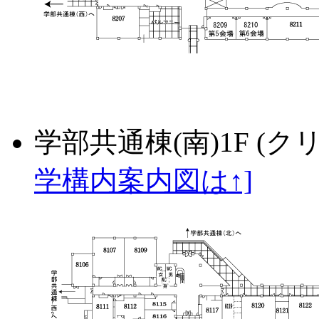
学部共通棟(南)1F (
学構内案内図は↑]