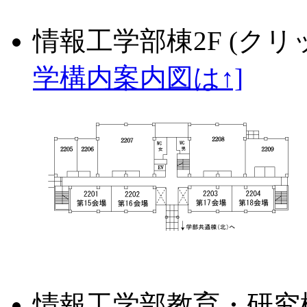
情報工学部棟2F (ク
学構内案内図は↑]
情報工学部教育・研究棟