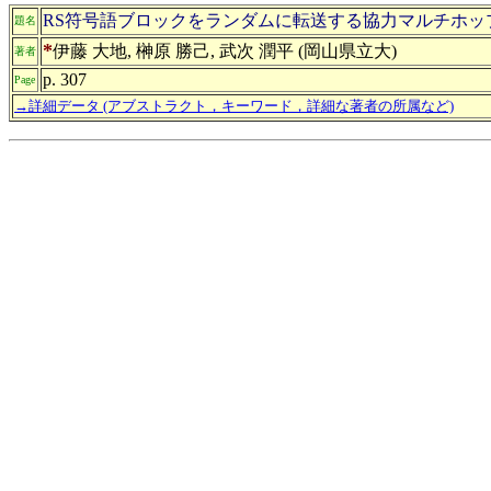
RS符号語ブロックをランダムに転送する協力マルチホッ
題名
*
伊藤 大地, 榊原 勝己, 武次 潤平 (岡山県立大)
著者
p. 307
Page
→詳細データ (アブストラクト，キーワード，詳細な著者の所属など)