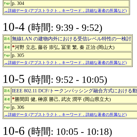
p. 304
Page
→詳細データ (アブストラクト，キーワード，詳細な著者の所属など)
10-4
(時間: 9:39 - 9:52)
無線LAN の建物内外における受信レベル特性の一検討
題名
*
河野 立志, 藤谷 崇弘, 冨里 繁, 秦 正治 (岡山大)
著者
p. 305
Page
→詳細データ (アブストラクト，キーワード，詳細な著者の所属など)
10-5
(時間: 9:52 - 10:05)
IEEE 802.11 DCF/トークンパッシング融合方式にお
題名
*
勝間田 健, 榊原 勝己, 武次 潤平 (岡山県立大)
著者
p. 306
Page
→詳細データ (アブストラクト，キーワード，詳細な著者の所属など)
10-6
(時間: 10:05 - 10:18)