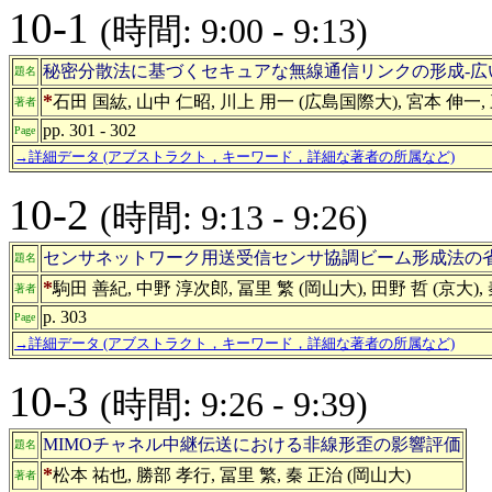
10-1
(時間: 9:00 - 9:13)
秘密分散法に基づくセキュアな無線通信リンクの形成-広
題名
*
石田 国紘, 山中 仁昭, 川上 用一 (広島国際大), 宮本 伸一,
著者
pp. 301 - 302
Page
→詳細データ (アブストラクト，キーワード，詳細な著者の所属など)
10-2
(時間: 9:13 - 9:26)
センサネットワーク用送受信センサ協調ビーム形成法の
題名
*
駒田 善紀, 中野 淳次郎, 冨里 繁 (岡山大), 田野 哲 (京大),
著者
p. 303
Page
→詳細データ (アブストラクト，キーワード，詳細な著者の所属など)
10-3
(時間: 9:26 - 9:39)
MIMOチャネル中継伝送における非線形歪の影響評価
題名
*
松本 祐也, 勝部 孝行, 冨里 繁, 秦 正治 (岡山大)
著者