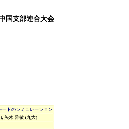
学会中国支部連合大会
モードのシミュレーション
), 矢木 雅敏 (九大)