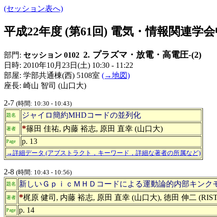
(セッション表へ)
平成22年度 (第61回) 電気・情報関連
2. プラズマ・放電・高電圧-(2)
部門:
セッション 0102
日時: 2010年10月23日(土) 10:30 - 11:22
部屋: 学部共通棟(西) 5108室
(→地図)
座長: 崎山 智司 (山口大)
2-7
(時間: 10:30 - 10:43)
ジャイロ簡約MHDコードの並列化
題名
*
篠田 佳祐, 内藤 裕志, 原田 直幸 (山口大)
著者
p. 13
Page
→詳細データ (アブストラクト，キーワード，詳細な著者の所属など)
2-8
(時間: 10:43 - 10:56)
新しいＧｐｉｃＭＨＤコードによる運動論的内部キンク
題名
*
梶原 健司, 内藤 裕志, 原田 直幸 (山口大), 徳田 伸二 (RIST
著者
p. 14
Page