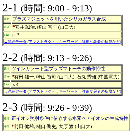
2-1
(時間: 9:00 - 9:13)
プラズマジェットを用いたシリカガラス合成
題名
*
安井 誠治, 崎山 智司 (山口大)
著者
p. 3
Page
→詳細データ (アブストラクト，キーワード，詳細な著者の所属など)
2-2
(時間: 9:13 - 9:26)
ツインカソード型プラズマトーチの動作特性
題名
*
有田 雄一, 崎山 智司 (山口大), 石丸 秀雄 (中国電力)
著者
p. 4
Page
→詳細データ (アブストラクト，キーワード，詳細な著者の所属など)
2-3
(時間: 9:26 - 9:39)
正イオン照射条件に依存する水素ペアイオンの生成特性
題名
*
前田 健雄, 樋口 剛史, 大原 渡 (山口大)
著者