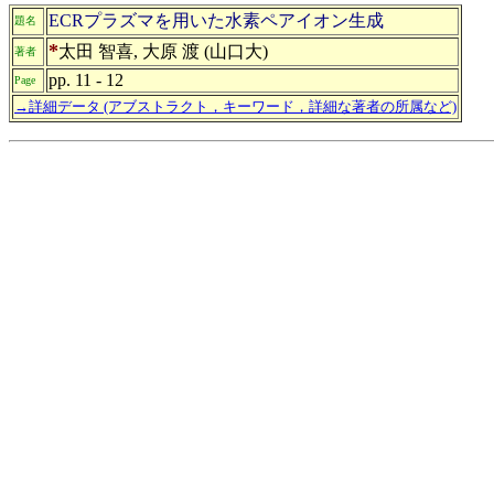
ECRプラズマを用いた水素ペアイオン生成
題名
*
太田 智喜, 大原 渡 (山口大)
著者
pp. 11 - 12
Page
→詳細データ (アブストラクト，キーワード，詳細な著者の所属など)