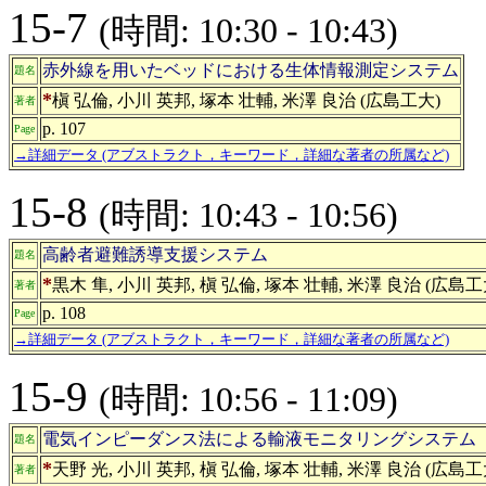
15-7
(時間: 10:30 - 10:43)
赤外線を用いたベッドにおける生体情報測定システム
題名
*
槇 弘倫, 小川 英邦, 塚本 壮輔, 米澤 良治 (広島工大)
著者
p. 107
Page
→詳細データ (アブストラクト，キーワード，詳細な著者の所属など)
15-8
(時間: 10:43 - 10:56)
高齢者避難誘導支援システム
題名
*
黒木 隼, 小川 英邦, 槇 弘倫, 塚本 壮輔, 米澤 良治 (広島工
著者
p. 108
Page
→詳細データ (アブストラクト，キーワード，詳細な著者の所属など)
15-9
(時間: 10:56 - 11:09)
電気インピーダンス法による輸液モニタリングシステム
題名
*
天野 光, 小川 英邦, 槇 弘倫, 塚本 壮輔, 米澤 良治 (広島
著者