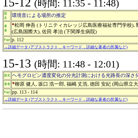
15-12
(時間: 11:35 - 11:48)
題
環境音による場所の推定
名
*
松岡 伸吾 (トリニティカレッジ広島医療福祉専門学校), 野地 修
著
者
(広島国際大), 佐田 孝治 (下関厚生病院)
p. 112
Page
→詳細データ (アブストラクト，キーワード，詳細な著者の所属など)
15-13
(時間: 11:48 - 12:01)
ヘモグロビン濃度変化の分光計測における光路長の深さ
題名
*
柳原 健人, 坂口 浩一郎, 福嶋 丈浩, 徳田 安紀 (岡山県立大
著者
pp. 113 - 114
Page
→詳細データ (アブストラクト，キーワード，詳細な著者の所属など)