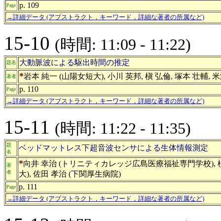
p. 109
Page
→詳細データ (アブストラクト，キーワード，詳細な著者の所属など)
15-10
(時間: 11:09 - 11:22)
大動脈波による駆出時間の推定
題名
*
岩本 純一 (山陽女短大), 小川 英邦, 槇 弘倫, 塚本 壮輔, 
著者
p. 110
Page
→詳細データ (アブストラクト，キーワード，詳細な著者の所属など)
15-11
(時間: 11:22 - 11:35)
題
ベッドマットレス下超音波センサによる生体情報測定
名
*
向井 幸治 (トリニティカレッジ広島医療福祉専門学校), 槇 弘
著
者
大), 佐田 孝治 (下関厚生病院)
p. 111
Page
→詳細データ (アブストラクト，キーワード，詳細な著者の所属など)