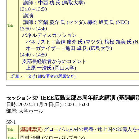
講師：中西 功 氏 (鳥取大学)
13:10～13:50
講演
講師：宮鍋 慶介 氏 (マツダ), 梅松 旭美 氏 (NEC)
Title
13:50～14:40
パネルディスカッション
パネリスト：宮鍋 慶介 氏 (マツダ), 梅松 旭美 氏 (NEC
オーガナイザー：亀田 卓 氏 (広島大学)
14:40～14:50
支部長経験者からのコメント
上原 一浩氏 (岡山大学)
→詳細データ (詳細な著者の所属など)
IEEE広島支部25周年記念講演 (基調講演
セッション SP
日時: 2023年11月26日(日) 15:00 - 16:00
部屋: 大学ホール
SP-1
(基調講演)
グローバル人材の素養~ 途上国の26億人
Title
岡村 治男 (グローバルプラン)
Author