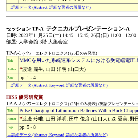
→詳細データ (Abstract, 詳細な著者の所属など)
テクニカルプレゼンテーション-A
セッション TP-A
日時: 2023年11月25日(土) 14:45 - 15:45, 26日(日) 11:00 - 12:00
部屋: 大学会館 3階 大集会室
TP-A-1
(パワーエレクトロニクス)
(25日のみ発表)
MMCを用いた系統連系システムにおける受電端電圧
Title
*
渡邊 麗生, 山田 洋明 (山口大)
Author
pp. 1 - 4
Page
→詳細データ (Abstract, Keyword, 詳細な著者の所属など)
HISS 優秀研究賞
TP-A-2
(パワーエレクトロニクス)
(25日のみ発表)
(英語プレゼンテーショ
Pulse Charging of Lithium-ion Batteries With a Buck Chopp
Title
*
渡邊 玲唯, 山田 洋明, 田中 俊彦 (山口大), 森 愛美,
Author
pp. 5 - 8
Page
→詳細データ (Abstract, Keyword, 詳細な著者の所属など)