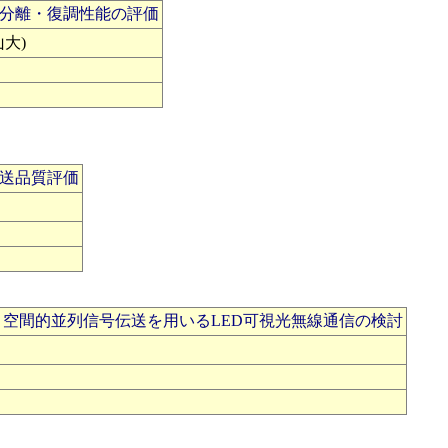
分離・復調性能の評価
山大)
送品質評価
 空間的並列信号伝送を用いるLED可視光無線通信の検討