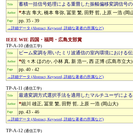
蓄積一括信号処理による重畳した振幅偏移変調信号の
Title
*
本吉 隼大, 橋本 隼弥, 冨里 繁, 田野 哲, 上原 一浩 (岡
Author
pp. 35 - 39
Page
→詳細データ (Abstract, Keyword, 詳細な著者の所属など)
IEEE WIE 四国・福岡・広島支部賞
TP-A-10
(通信工学)
ビーム変調を用いたミリ波通信の室内環境における伝
Title
*
佐々木 ほのか, 小林 真, 新 浩一, 西 正博 (広島市立大)
Author
pp. 40 - 42
Page
→詳細データ (Abstract, Keyword, 詳細な著者の所属など)
TP-A-11
(通信工学)
最適変調方式選択手法を適用したマルチユーザによる
Title
*
細川 雄正, 冨里 繁, 田野 哲, 上原 一浩 (岡山大)
Author
pp. 43 - 46
Page
→詳細データ (Abstract, Keyword, 詳細な著者の所属など)
TP-A-12
(通信工学)