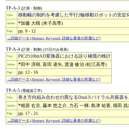
TP-A-3
(計測・制御)
移動幅の制約を考慮した平行2輪移動ロボットの安定
Title
*
加藤 大晴 (米子高専)
Author
pp. 9 - 12
Page
→詳細データ (Abstract, Keyword, 詳細な著者の所属など)
TP-A-4
(計測・制御)
(25日のみ発表)
PICの10bitAD変換器における誤り補償の検討
Title
*
田中 冴樹, 富田 凌矢, 渡邉 修治 (松江高専)
Author
pp. 13 - 16
Page
→詳細データ (Abstract, Keyword, 詳細な著者の所属など)
TP-A-5
(電磁波工学)
巻き方向組み合わせの異なるDualスパイラル共振
Title
*
相原 右京, 藤本 悠之介, 力石 一輝, 島津 祐香, 堀田 昌
Author
pp. 17 - 21
Page
→詳細データ (Abstract, Keyword, 詳細な著者の所属など)