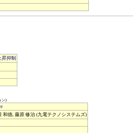
上昇抑制
ン)
er
 野田 和徳, 藤原 修治 (九電テクノシステムズ)