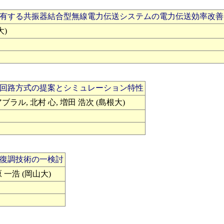
有する共振器結合型無線電力伝送システムの電力伝送効率改善
大)
回路方式の提案とシミュレーション特性
ラル, 北村 心, 増田 浩次 (島根大)
復調技術の一検討
原 一浩 (岡山大)