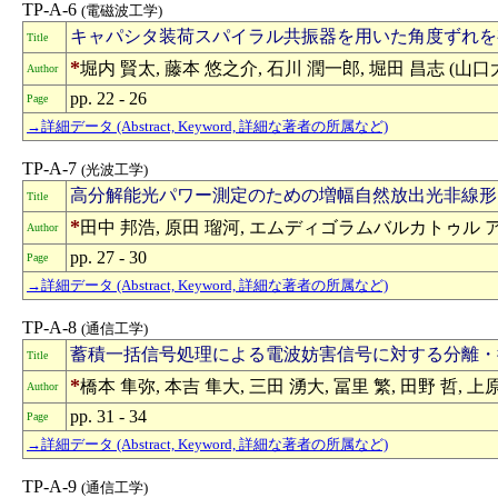
TP-A-6
(電磁波工学)
キャパシタ装荷スパイラル共振器を用いた角度ずれを
Title
*
堀内 賢太, 藤本 悠之介, 石川 潤一郎, 堀田 昌志 (山口
Author
pp. 22 - 26
Page
→詳細データ (Abstract, Keyword, 詳細な著者の所属など)
TP-A-7
(光波工学)
高分解能光パワー測定のための増幅自然放出光非線形
Title
*
田中 邦浩, 原田 瑠河, エムディゴラムバルカトゥル アブ
Author
pp. 27 - 30
Page
→詳細データ (Abstract, Keyword, 詳細な著者の所属など)
TP-A-8
(通信工学)
蓄積一括信号処理による電波妨害信号に対する分離・
Title
*
橋本 隼弥, 本吉 隼大, 三田 湧大, 冨里 繁, 田野 哲, 上
Author
pp. 31 - 34
Page
→詳細データ (Abstract, Keyword, 詳細な著者の所属など)
TP-A-9
(通信工学)