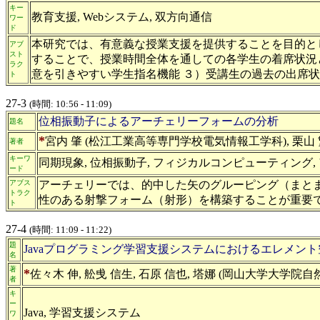
キー
教育支援, Webシステム, 双方向通信
ワー
ド
本研究では、有意義な授業支援を提供することを目的と
アブ
スト
することで、授業時間全体を通しての各学生の着席状況
ラク
意を引きやすい学生指名機能 ３）受講生の過去の出席
ト
27-3
(時間: 10:56 - 11:09)
位相振動子によるアーチェリーフォームの分析
題名
*
宮内 肇 (松江工業高等専門学校電気情報工学科), 栗山 
著者
キーワ
同期現象, 位相振動子, フィジカルコンピューティング,
ード
アブス
アーチェリーでは、的中した矢のグルーピング（まと
トラク
性のある射撃フォーム（射形）を構築することが重要
ト
27-4
(時間: 11:09 - 11:22)
題
Javaプログラミング学習支援システムにおけるエレメン
名
著
*
佐々木 伸, 舩曵 信生, 石原 信也, 塔娜 (岡山大学大学院
者
キ
ー
Java, 学習支援システム
ワ