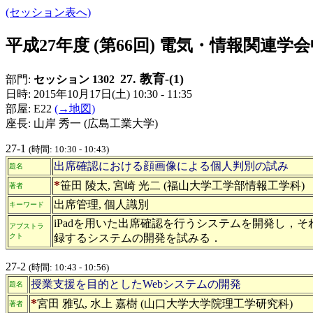
(セッション表へ)
平成27年度 (第66回) 電気・情報関連
27. 教育-(1)
部門:
セッション 1302
日時: 2015年10月17日(土) 10:30 - 11:35
部屋: E22
(→地図)
座長: 山岸 秀一 (広島工業大学)
27-1
(時間: 10:30 - 10:43)
出席確認における顔画像による個人判別の試み
題名
*
笹田 陵太, 宮崎 光二 (福山大学工学部情報工学科)
著者
出席管理, 個人識別
キーワード
iPadを用いた出席確認を行うシステムを開発し
アブストラ
クト
録するシステムの開発を試みる．
27-2
(時間: 10:43 - 10:56)
授業支援を目的としたWebシステムの開発
題名
*
宮田 雅弘, 水上 嘉樹 (山口大学大学院理工学研究科)
著者