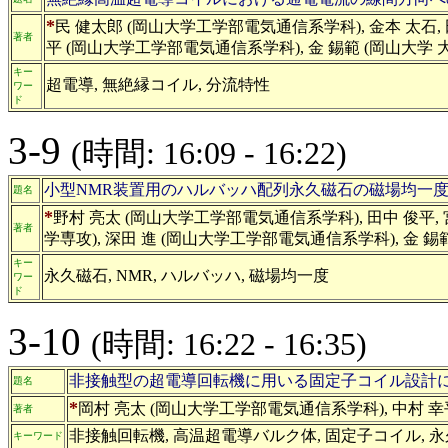
*
民 健太郎 (岡山大学工学部電気通信系学科), 金本 太石
著者
平 (岡山大学工学部電気通信系学科), 金 錫範 (岡山大学
キー
超電導, 無絶縁コイル, 分流特性
ワー
ド
3-9
(時間: 16:09 - 16:22)
小型NMR装置用のハルバッハ配列永久磁石の磁場均一
題名
*
野村 亮太 (岡山大学工学部電気通信系学科), 田中 俊平
著者
学専攻), 深田 進 (岡山大学工学部電気通信系学科), 金
キー
永久磁石, NMR, ハルバッハ, 磁場均一度
ワー
ド
3-10
(時間: 16:22 - 16:35)
非接触型の超電導回転機に用いる固定子コイル設計
題名
*
岡村 亮太 (岡山大学工学部電気通信系学科), 中村 幸
著者
非接触回転機, 高温超電導バルク体, 固定子コイル, 
キーワード