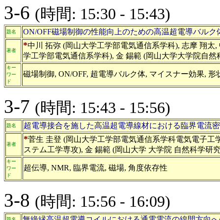
3-6
(時間: 15:30 - 15:43)
ON/OFF磁場制御の性能向上のための高温超電導バル
題名
*
中川 拓弥 (岡山大学工学部電気通信系学科), 志摩 翔太, 
著者
学工学部電気通信系学科), 金 錫範 (岡山大学大学院自
キー
磁場制御, ON/OFF, 超電導バルク体, マイスナー効果, 
ワー
ド
3-7
(時間: 15:43 - 15:56)
超電導接合を施した高温超電導線材における臨界電流密
題名
*
菅生 圭登 (岡山大学工学部電気通信系学科電気電子工学コ
著者
ステム工学専攻), 金 錫範 (岡山大学 大学院 自然科学研
キー
超伝導, NMR, 臨界電流, 磁場, 角度依存性
ワー
ド
3-8
(時間: 15:56 - 16:09)
無絶縁高温超電導コイルにおける通電電流の線間方向へ
題名