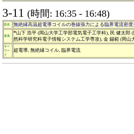
3-11
(時間: 16:35 - 16:48)
無絶縁高温超電導コイルの巻線張力による臨界電流密度
題名
*
山下 浩平 (岡山大学工学部電気電子工学科), 民 健太郎 
著者
然科学研究科電子情報システム工学専攻), 金 錫範 (岡
キー
超電導, 無絶縁コイル, 臨界電流
ワー
ド