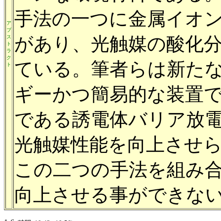
手法の一つに金属イオ
ア
ブ
があり、光触媒の酸化
ス
ト
ラ
ク
ている。筆者らは新た
ト
ギーかつ簡易的な装置
である誘電体バリア放
光触媒性能を向上させ
この二つの手法を組み
向上させる事ができな