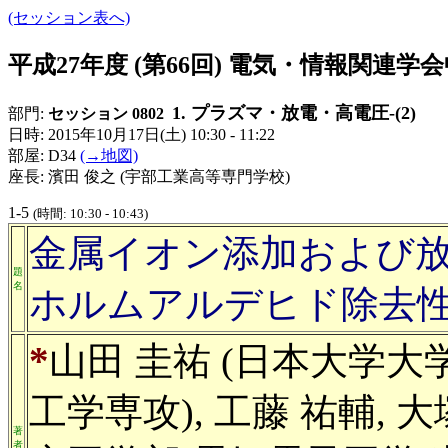
(セッション表へ)
平成27年度 (第66回) 電気・情報関連
1. プラズマ・放電・高電圧-(2)
部門:
セッション 0802
日時: 2015年10月17日(土) 10:30 - 11:22
部屋: D34
(→地図)
座長: 濱田 俊之 (宇部工業高等専門学校)
1-5
(時間: 10:30 - 10:43)
金属イオン添加および
題
名
ホルムアルデヒド除去
*
山田 圭祐 (日本大学大
工学専攻), 工藤 祐輔, 大
著
者