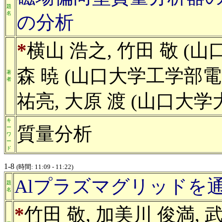
題
名
の分析
*
横山 浩之, 竹田 敬 (
森 暁 (山口大学工学部電
著
者
祐亮, 大原 渡 (山口大
キ
質量分析
ー
ワ
ー
ド
1-8
(時間: 11:09 - 11:22)
Alプラズマグリッドを
題
名
*
竹田 敬, 加美川 俊満, 武