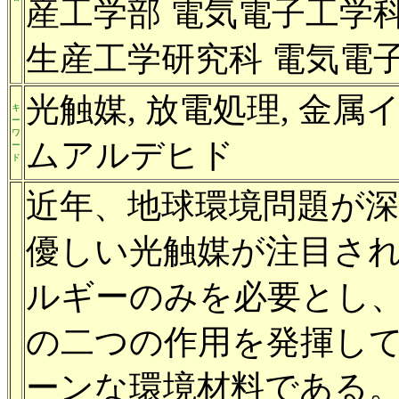
産工学部 電気電子工学科)
生産工学研究科 電気電子
光触媒, 放電処理, 金属
キ
ー
ワ
ムアルデヒド
ー
ド
近年、地球環境問題が
優しい光触媒が注目さ
ルギーのみを必要とし
の二つの作用を発揮し
ーンな環境材料である