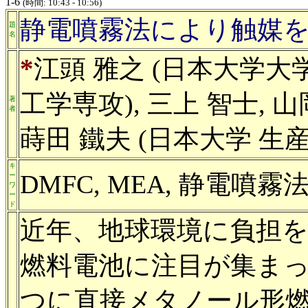
1-6
(時間: 10:43 - 10:56)
静電噴霧法により触媒を
題
名
*
江頭 雅之 (日本大学大
工学専攻), 三上 智士, 山
著
者
蒔田 鐵夫 (日本大学 生
キ
DMFC, MEA, 静電噴霧法
ー
ワ
ー
ド
近年、地球環境に負担
燃料電池に注目が集ま
つに直接メタノール形燃料