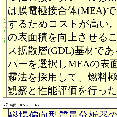
は膜電極接合体(MEA
ア
するためコストが高い。
ブ
ス
ト
の表面積を向上させるこ
ラ
ク
ト
ス拡散層(GDL)基材
パーを選択しMEAの表
霧法を採用して、燃料
観察と性能評価を行っ
1-7
(時間: 10:56 - 11:09)
磁場偏向型質量分析器