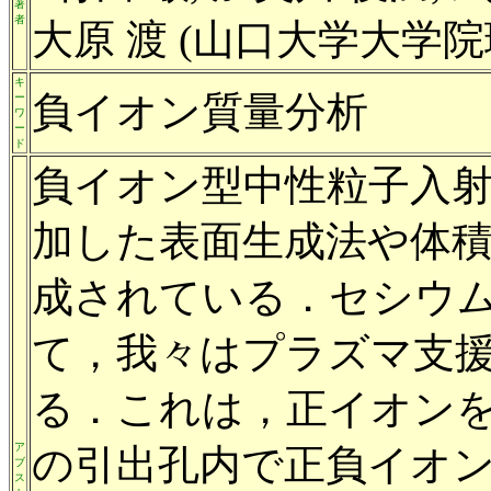
著
者
大原 渡 (山口大学大学
キ
負イオン質量分析
ー
ワ
ー
ド
負イオン型中性粒子入
加した表面生成法や体
成されている．セシウ
て，我々はプラズマ支
る．これは，正イオン
ア
の引出孔内で正負イオ
ブ
ス