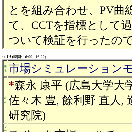
とを組み合わせ、PV曲
て、CCTを指標として
ついて検証を行ったの
6-19
(時間: 16:09 - 16:22)
市場シミュレーション
題
名
*
森永 康平 (広島大学大学
佐々木 豊, 餘利野 直人
著
者
研究院)
キ
ー