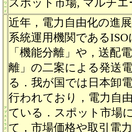
スポット市場, マルチエー
ワ
ー
ド
近年，電力自由化の進
系統運用機関であるIS
「機能分離」や，送配
離」の二案による発送
る．我が国では日本卸電力
行われており，電力自
ア
ている．スポット市場
ブ
ス
ト
て，市場価格や取引電
ラ
ク