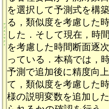
を選択して予測式を構
る，類似度を考慮した
ア
ブ
した．そして現在，時
ス
ト
ラ
ク
を考慮した時間断面逐次
ト
っている．本稿では，
予測で追加後に精度向
て，類似度を考慮した
様の説明変数を追加し
られるかの確認を行う