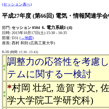
(セッション表へ)
平成27年度 (第66回) 電気・情報関連
6. 電力系統I-(4)
部門:
セッション 0504
日時: 2015年10月17日(土) 15:30 - 16:35
部屋: D31
(→地図)
座長: 西村 和則 (広島工業大学)
6-16
(時間: 15:30 - 15:43)
調整力の応答性を考慮
題
名
テムに関する一検討
*
村岡 壮紀, 造賀 芳文, 
著
者
学大学院工学研究科)