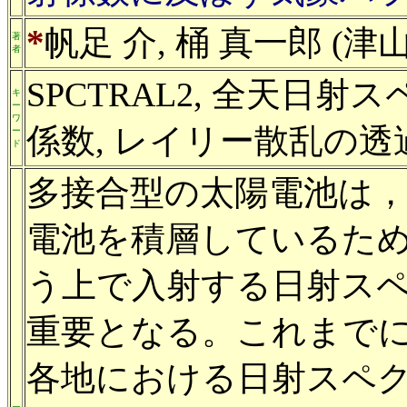
*
帆足 介, 桶 真一郎 (
著
者
SPCTRAL2, 全天日
キ
ー
ワ
係数, レイリー散乱の透
ー
ド
多接合型の太陽電池は
電池を積層しているた
う上で入射する日射ス
重要となる。これまで
各地における日射スペ