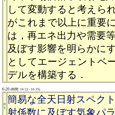
ト
して変動すると考えら
がこれまで以上に重要
は，再エネ出力や需要
及ぼす影響を明らかに
としてエージェントベ
デルを構築する．
6-20
(時間: 16:22 - 16:35)
簡易な全天日射スペク
題
名
射係数に及ぼす気象パ