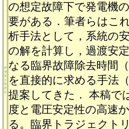
の想定故障下で発電機
要がある．筆者らはこ
析手法として，系統の
の解を計算し，過渡安
なる臨界故障除去時間（CCT：Cr
ア
ブ
を直接的に求める手法
ス
ト
ラ
ク
提案してきた． 本稿で
ト
度と電圧安定性の高速
る。臨界トラジェクトリー