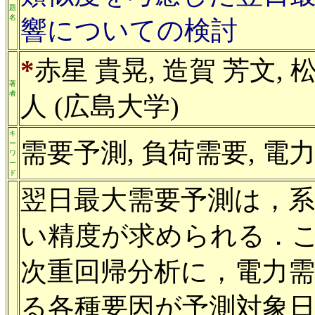
題
名
響についての検討
*
赤星 貴晃, 造賀 芳文, 
著
者
人 (広島大学)
キ
需要予測, 負荷需要, 電
ー
ワ
ー
ド
翌日最大需要予測は，
い精度が求められる．
次重回帰分析に，電力
る各種要因が予測対象