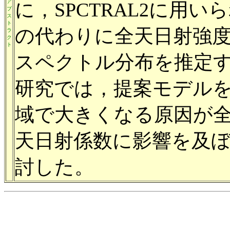
ア
に，SPCTRAL2に用
ブ
ス
ト
の代わりに全天日射強
ラ
ク
ト
スペクトル分布を推定
研究では，提案モデル
域で大きくなる原因が
天日射係数に影響を及
討した。