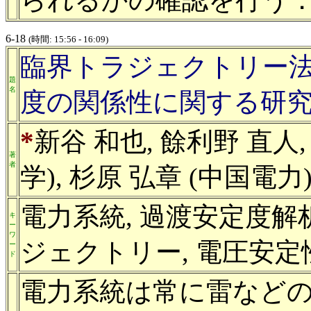
6-18
(時間: 15:56 - 16:09)
臨界トラジェクトリー
題
名
度の関係性に関する研
*
新谷 和也, 餘利野 直人,
著
者
学), 杉原 弘章 (中国電力
電力系統, 過渡安定度解
キ
ー
ワ
ジェクトリー, 電圧安定
ー
ド
電力系統は常に雷など