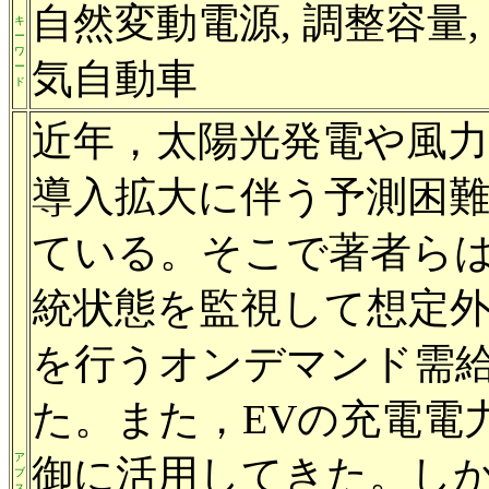
自然変動電源, 調整容量,
キ
ー
ワ
気自動車
ー
ド
近年，太陽光発電や風
導入拡大に伴う予測困
ている。そこで著者ら
統状態を監視して想定
を行うオンデマンド需
た。また，EVの充電電
ア
御に活用してきた。し
ブ
ス