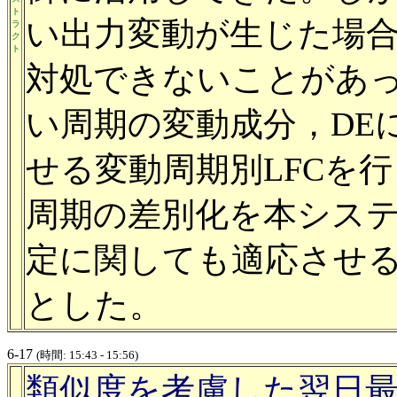
ト
い出力変動が生じた場
ラ
ク
ト
対処できないことがあっ
い周期の変動成分，DE
せる変動周期別LFCを
周期の差別化を本シス
定に関しても適応させ
とした。
6-17
(時間: 15:43 - 15:56)
類似度を考慮した翌日