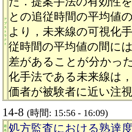
た．提案手法の有効性
との追従時間の平均値
ア
ブ
より，未来線の可視化
ス
ト
ラ
ク
従時間の平均値の間に
ト
差があることが分かっ
化手法である未来線は
価者が被験者に近い注
14-8
(時間: 15:56 - 16:09)
処方監査における熟達
題
名