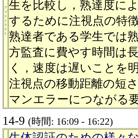
生を比較し，熟達度に
ア
ブ
するために注視点の特
ス
ト
ラ
ク
熟達者である学生では
ト
方監査に費やす時間は
く，速度は遅いことを
注視点の移動距離の短
マンエラーにつながる
14-9
(時間: 16:09 - 16:22)
生体認証のための様々