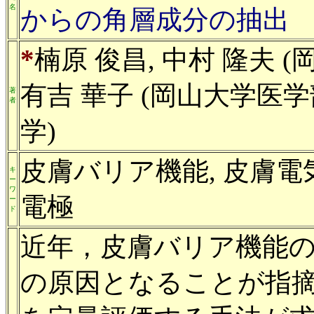
名
からの角層成分の抽出
*
楠原 俊昌, 中村 隆夫 
有吉 華子 (岡山大学医学
著
者
学)
皮膚バリア機能, 皮膚電
キ
ー
ワ
電極
ー
ド
近年，皮膚バリア機能
の原因となることが指