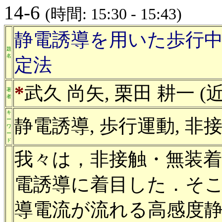
14-6
(時間: 15:30 - 15:43)
静電誘導を用いた歩行
題
名
定法
*
武久 尚矢, 栗田 耕一 
著
者
キ
静電誘導, 歩行運動, 非
ー
ワ
ー
ド
我々は，非接触・無装
電誘導に着目した．そ
導電流が流れる高感度