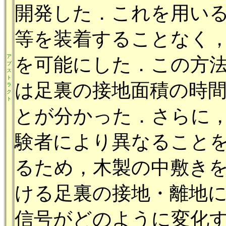
開発した．これを用い
等を装着することなく
ア
を可能にした．この方
ブ
ス
ト
は足裏の接地面積の時
ラ
ク
ト
とが分かった．さらに
験者により異なること
るため，木製の中敷き
ける足裏の接地・離地
信号がどのように変化