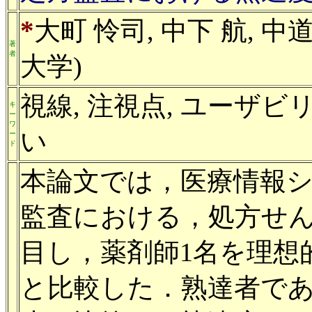
*
大町 怜司, 中下 航, 中道
著
者
大学)
視線, 注視点, ユーザビ
キ
ー
ワ
い
ー
ド
本論文では，医療情報
監査における，処方せ
目し，薬剤師1名を理想
と比較した．熟達者で