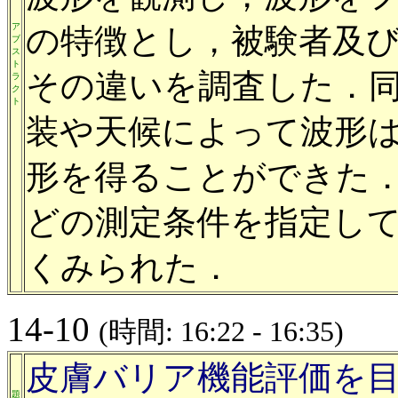
ア
の特徴とし，被験者及
ブ
ス
ト
その違いを調査した．
ラ
ク
ト
装や天候によって波形
形を得ることができた
どの測定条件を指定し
くみられた．
14-10
(時間: 16:22 - 16:35)
皮膚バリア機能評価を
題