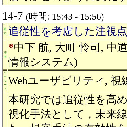
14-7
(時間: 15:43 - 15:56)
追従性を考慮した注視
題
名
*
中下 航, 大町 怜司, 中道
著
者
情報システム)
キ
Webユーザビリティ, 視
ー
ワ
ー
ド
本研究では追従性を高
視化手法として，未来