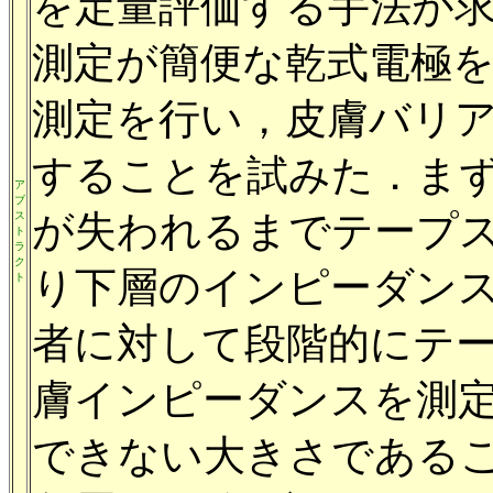
を定量評価する手法が
測定が簡便な乾式電極
測定を行い，皮膚バリ
することを試みた．ま
ア
ブ
が失われるまでテープ
ス
ト
ラ
ク
り下層のインピーダン
ト
者に対して段階的にテ
膚インピーダンスを測
できない大きさである