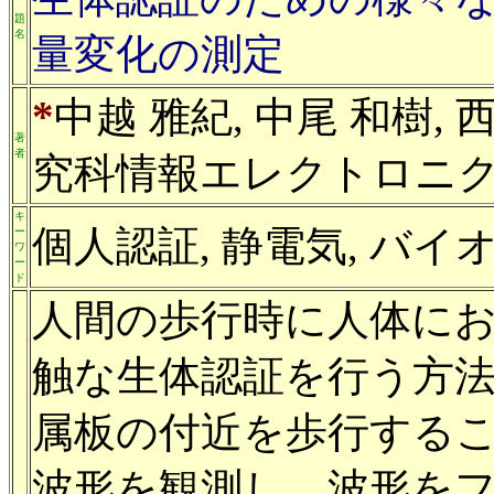
題
名
量変化の測定
*
中越 雅紀, 中尾 和樹,
著
者
究科情報エレクトロニク
キ
個人認証, 静電気, バイ
ー
ワ
ー
ド
人間の歩行時に人体に
触な生体認証を行う方
属板の付近を歩行する
波形を観測し，波形を