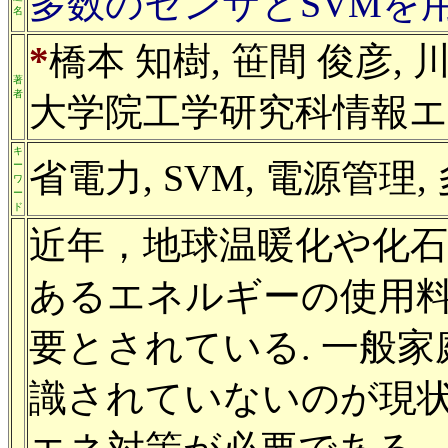
多数のセンサとSVMを
名
*
橋本 知樹, 笹間 俊彦, 
著
者
大学院工学研究科情報エ
キ
省電力, SVM, 電源管理
ー
ワ
ー
ド
近年，地球温暖化や化石
あるエネルギーの使用
要とされている. 一般
識されていないのが現