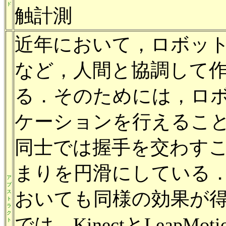
ド
触計測
近年において，ロボッ
など，人間と協調して
る．そのためには，ロ
ケーションを行えるこ
同士では握手を交わす
まりを円滑にしている
ア
ブ
おいても同様の効果が
ス
ト
ラ
ク
では，KinectとLeap
ト