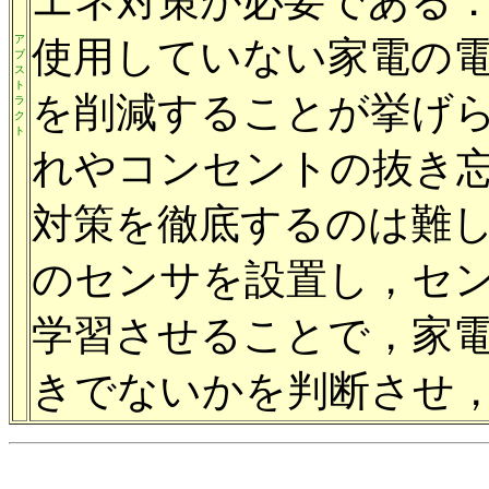
エネ対策が必要である．
ア
使用していない家電の
ブ
ス
ト
を削減することが挙げら
ラ
ク
ト
れやコンセントの抜き
対策を徹底するのは難し
のセンサを設置し，セン
学習させることで，家
きでないかを判断させ