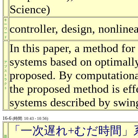
Science)
キ
controller, design, nonline
ー
ワ
ー
ド
In this paper, a method for
systems based on optimally 
ア
ブ
proposed. By computational
ス
ト
ラ
ク
the proposed method is effe
ト
systems described by swin
16-6
(時間: 10:43 - 10:56)
「一次遅れ+むだ時間」
題