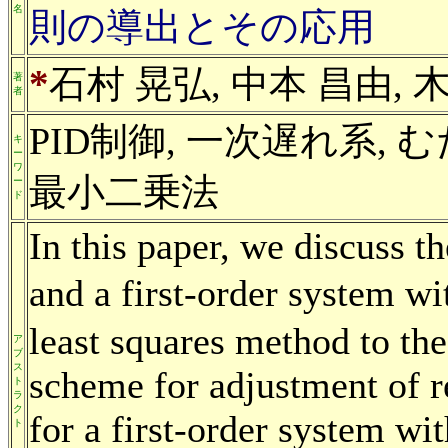
名
則の導出とその応用
*
石村 晃弘, 中本 昌由, 
著
者
PID制御, 一次遅れ系,
キ
ー
ワ
最小二乗法
ー
ド
In this paper, we discuss t
and a first-order system w
least squares method to th
ア
ブ
ス
scheme for adjustment of r
ト
ラ
ク
for a first-order system wi
ト