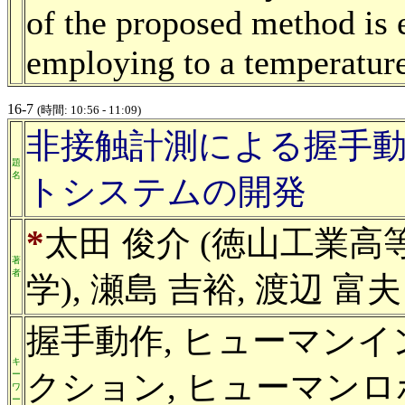
of the proposed method is 
employing to a temperature
16-7
(時間: 10:56 - 11:09)
非接触計測による握手
題
名
トシステムの開発
*
太田 俊介 (徳山工業高等
著
者
学), 瀬島 吉裕, 渡辺 富
握手動作, ヒューマンイ
キ
クション, ヒューマンロ
ー
ワ
ー