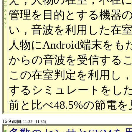
ア
ブ
管理を目的とする機器
ス
ト
ラ
ク
い，音波を利用した在
ト
人物にAndroid端末
からの音波を受信する
この在室判定を利用し
するシミュレートをした
前と比べ48.5%の節電
16-9
(時間: 11:22 - 11:35)
題