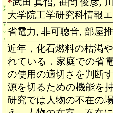
*
武田 真悟, 笹間 俊彦, 
著
者
大学院工学研究科情報エ
キ
省電力, 非可聴音, 部屋
ー
ワ
ー
ド
近年，化石燃料の枯渇
れている．家庭での省
の使用の適切さを判断
源を切るための機能を
研究では人物の不在の
え，人物の在室，不在