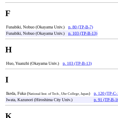
F
Funabiki, Nobuo (Okayama Univ.)
p. 80 (TP-B-7)
Funabiki, Nobuo (Okayama Univ.)
p. 103 (TP-B-13)
H
Huo, Yuanzhi (Okayama Univ.)
p. 103 (TP-B-13)
I
Ikeda, Fuka (
)
p. 120 (TP-C-
National Inst. of Tech., Ube College, Japan
Iwata, Kazunori (Hiroshima City Univ.)
p. 91 (TP-B-1
K