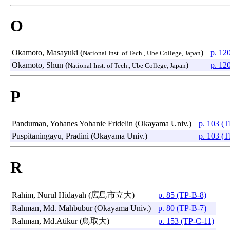
O
Okamoto, Masayuki (
)
p. 12
National Inst. of Tech., Ube College, Japan
Okamoto, Shun (
)
p. 12
National Inst. of Tech., Ube College, Japan
P
Panduman, Yohanes Yohanie Fridelin (Okayama Univ.)
p. 103 (
Puspitaningayu, Pradini (Okayama Univ.)
p. 103 (
R
Rahim, Nurul Hidayah (広島市立大)
p. 85 (TP-B-8)
Rahman, Md. Mahbubur (Okayama Univ.)
p. 80 (TP-B-7)
Rahman, Md.Atikur (鳥取大)
p. 153 (TP-C-11)