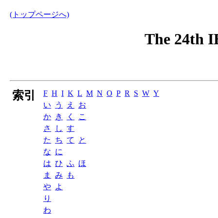
(トップページへ)
The 24th 
索引
F
H
I
K
L
M
N
O
P
R
S
W
Y
い
う
え
お
か
き
く
こ
さ
し
す
た
ち
て
と
な
に
は
ひ
ふ
ほ
ま
み
も
や
よ
り
わ